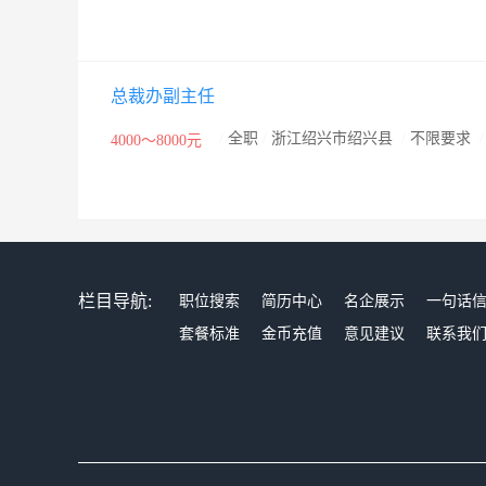
总裁办副主任
/
全职
/
浙江绍兴市绍兴县
/
不限要求
4000～8000元
栏目导航:
职位搜索
简历中心
名企展示
一句话
套餐标准
金币充值
意见建议
联系我