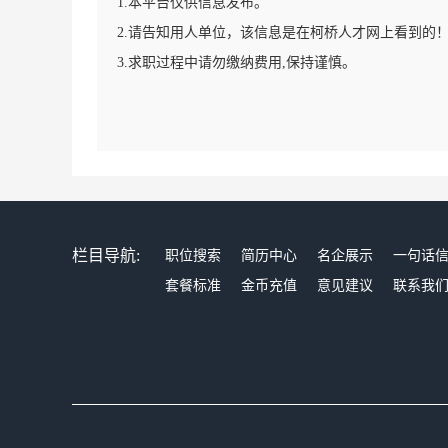
1.本平台仅供信息发布。
2.请告知用人单位，该信息是在柯桥人才网上看到的
3.求职过程中请勿缴纳费用,保持谨慎。
栏目导航:
职位搜索
简历中心
名企展示
一句话
套餐标准
金币充值
意见建议
联系我