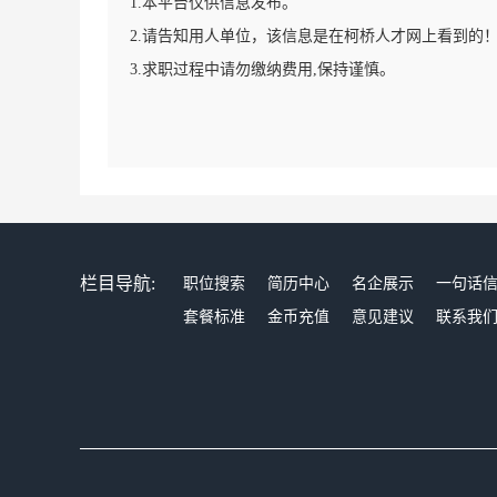
1.本平台仅供信息发布。
2.请告知用人单位，该信息是在柯桥人才网上看到的
3.求职过程中请勿缴纳费用,保持谨慎。
栏目导航:
职位搜索
简历中心
名企展示
一句话
套餐标准
金币充值
意见建议
联系我