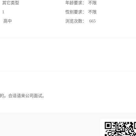
：
其它类型
年龄要求：
不限
：
1
性别要求：
不限
：
高中
浏览次数：
665
的。合适请来公司面试。