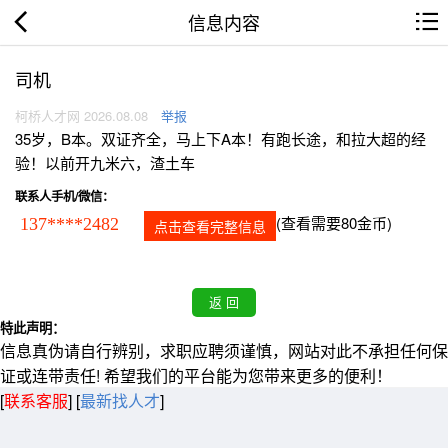
信息内容
司机
柯桥人才网 2026.08.08
举报
35岁，B本。双证齐全，马上下A本！有跑长途，和拉大超的经
验！以前开九米六，渣土车
联系人手机/微信：
(查看需要80金币)
137****2482
点击查看完整信息
特此声明：
信息真伪请自行辨别，求职应聘须谨慎，网站对此不承担任何保
证或连带责任! 希望我们的平台能为您带来更多的便利！
[
联系客服
]
[
最新找人才
]